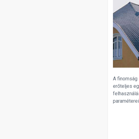
A finomság 
erőteljes e
felhasználás
paraméterei