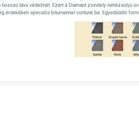
 a hosszú távú védelmét. Ezért a Diamant zsindely nehézsúlyú üv
ég érdekében speciális bitumennel vontunk be. Egyedülálló form