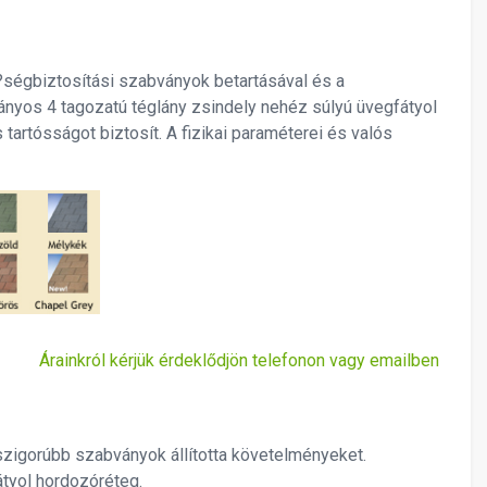
?ségbiztosítási szabványok betartásával és a
ányos 4 tagozatú téglány zsindely nehéz súlyú üvegfátyol
artósságot biztosít. A fizikai paraméterei és valós
Árainkról kérjük érdeklődjön telefonon vagy emailben
szigorúbb szabványok állította követelményeket.
tyol hordozóréteg.