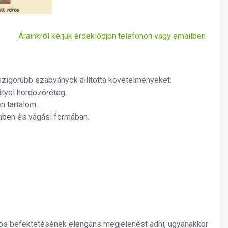
Árainkról kérjük érdeklődjön telefonon vagy emailben
szigorúbb szabványok állította követelményeket.
tyol hordozóréteg.
 tartalom.
nben és vágási formában.
tos befektetésének elengáns megjelenést adni, ugyanakkor