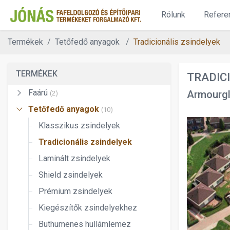
Rólunk
Refere
Termékek
Tetőfedő anyagok
Tradicionális zsindelyek
TERMÉKEK
TRADIC
Faárú
Armourgl
(2)
Tetőfedő anyagok
(10)
Klasszikus zsindelyek
Tradicionális zsindelyek
Laminált zsindelyek
Shield zsindelyek
Prémium zsindelyek
Kiegészítők zsindelyekhez
Buthumenes hullámlemez