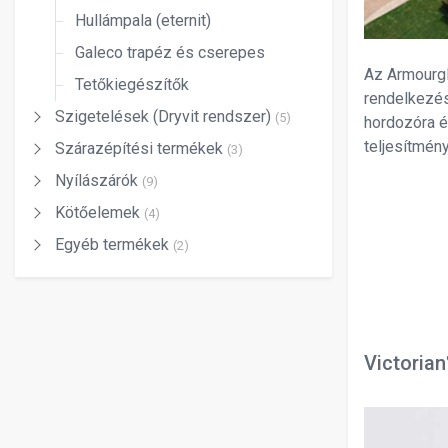
Hullámpala (eternit)
Galeco trapéz és cserepes
Az Armourgl
Tetőkiegészítők
rendelkezés
Szigetelések (Dryvit rendszer)
(5)
hordozóra é
teljesítmén
Szárazépítési termékek
(3)
Nyílászárók
(9)
Kötőelemek
(4)
Egyéb termékek
(2)
Victorian