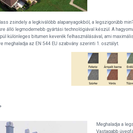
ass zsindely a legkiválóbb alapanyagokból, a legszigorúbb min
re álló legmodernebb gyártási technológiával készül. A hagyom
pül különleges bitumen keverék felhasználásával, ami maximális t
ye meghaladja az EN 544 EU szabvány szerinti 1. osztályt.
°
Meghaladja a leg
Vastagabb üvegfá