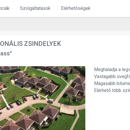
nciák
Szolgáltatások
Elérhetőségek
IONÁLIS ZSINDELYEK
ass°
Meghaladja a leg
Vastagabb üvegfá
Magasabb bitumen
Elérhető több szí