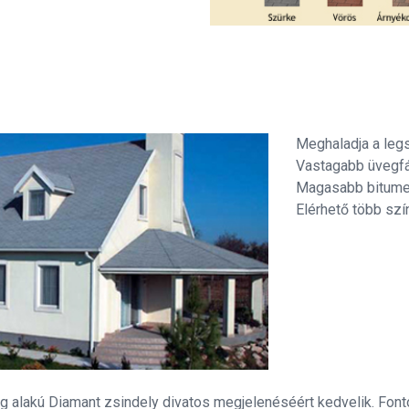
Meghaladja a leg
Vastagabb üvegfá
Magasabb bitumen
Elérhető több szí
 alakú Diamant zsindely divatos megjelenéséért kedvelik. Fon