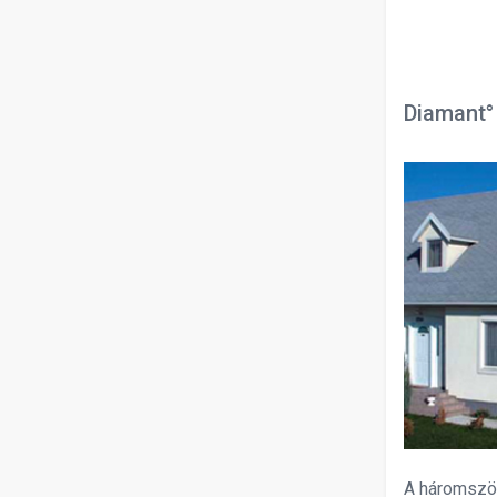
Diamant°
A háromszög