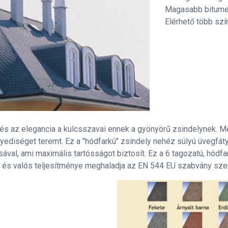
Magasabb bitumen
Elérhető több szí
és az elegancia a kulcsszavai ennek a gyönyörű zsindelynek. Mél
gyediséget teremt. Ez a "hódfarkú" zsindely nehéz súlyú üvegfá
ával, ami maximális tartósságot biztosít. Ez a 6 tagozatú, hódfar
 és valós teljesítménye meghaladja az EN 544 EU szabvány szerin