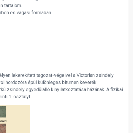
 tartalom.
nben és vágási formában.
yen lekerekített tagozat-végeivel a Victorian zsindely
tyol hordozóra épül különleges bitumen keverék
kú zsindely egyedülálló kinyilatkoztatása házának. A fizikai
ti 1. osztályt.