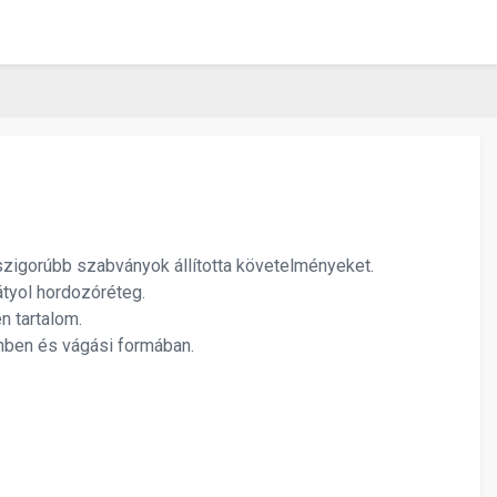
szigorúbb szabványok állította követelményeket.
tyol hordozóréteg.
 tartalom.
nben és vágási formában.