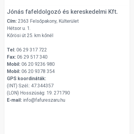
Jónás fafeldolgozó és kereskedelmi Kft.
Cím:
2363 Felsőpakony, Külterület
Hétsor u. 1.
Kőrösi út 25. km kőnél
Tel:
06 29 317 722
Fax:
06 29 517 340
Mobil:
06 20 9236 980
Mobil:
06 20 9378 354
GPS koordináták:
(INT) Szél.: 47.344357
(LON) Hosszúság: 19. 271790
E-mail:
info@fafureszaru.hu