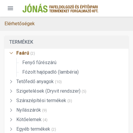
menu
Elérhetőségek
TERMÉKEK
Faárú
(2)
Fenyő fűrészárú
Fózolt hajópadló (lambéria)
Tetőfedő anyagok
(10)
Szigetelések (Dryvit rendszer)
(5)
Szárazépítési termékek
(3)
Nyílászárók
(9)
Kötőelemek
(4)
Egyéb termékek
(2)